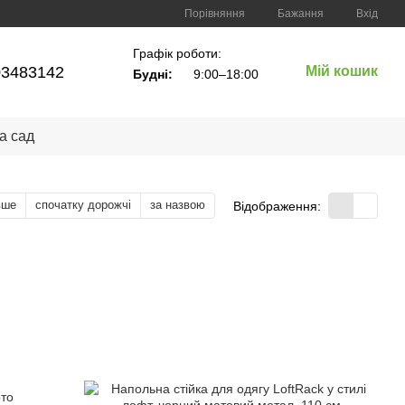
Порівняння
Бажання
Вхід
Графік роботи:
03483142
Мій кошик
Будні:
9:00–18:00
а сад
вше
спочатку дорожчі
за назвою
Відображення: