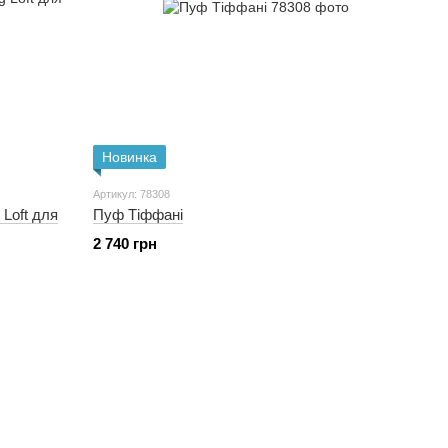
Новинка
Артикул: 78308
Loft для
Пуф Тіффані
2 740 грн