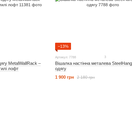
−13%
3
Артикул: 7788
ягу MetalWallRack –
Вішалка настінна металева SteelHang 
тилі лофт
одягу
1 900 грн
2 180 грн