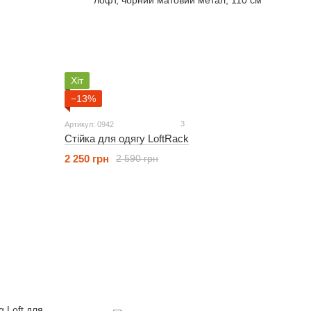
Хіт
−13%
3
Артикул: 0942
Стійка для одягу LoftRack
2 250 грн
2 590 грн