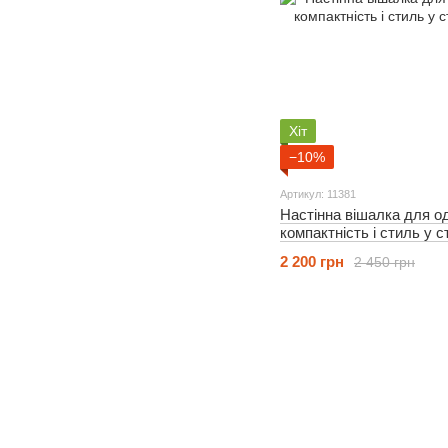
Хіт
−10%
Артикул: 11381
Настінна вішалка для од
компактність і стиль у с
2 200 грн
2 450 грн