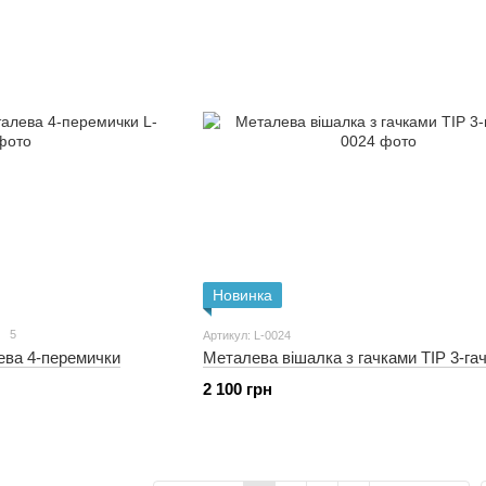
Новинка
5
Артикул: L-0024
ева 4-перемички
Металева вішалка з гачками TIP 3-га
2 100 грн