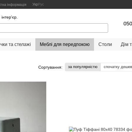
Укр
Рус
ктна інформація
інтер'єр.
05
чки та стелажі
Меблі для передпокою
Столи
Дім т
за популярністю
спочатку деше
Сортування: