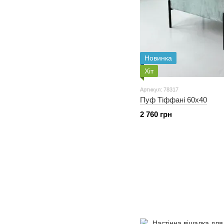
Новинка
Хіт
Артикул: 78317
Пуф Тіффані 60x40
2 760 грн