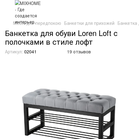
Меблі для передпокою
Банкетки для прихожей
Банкетка 
Банкетка для обуви Loren Loft с
полочками в стиле лофт
Артикул:
02041
19 отзывов