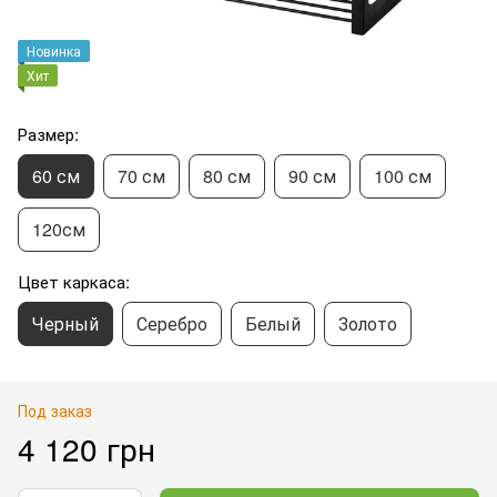
Новинка
Хит
Размер:
60 см
70 см
80 см
90 см
100 см
120см
Цвет каркаса:
Черный
Серебро
Белый
Золото
Под заказ
4 120 грн